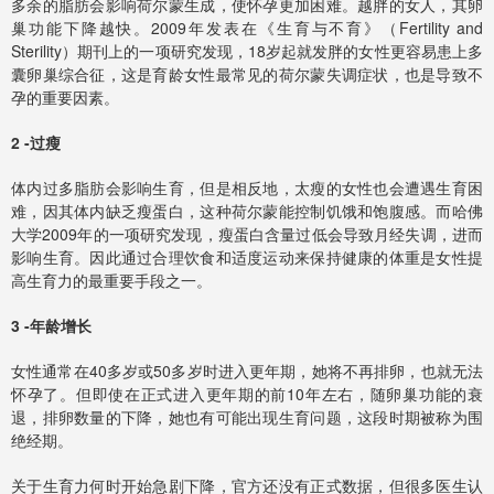
多余的脂肪会影响荷尔蒙生成，使怀孕更加困难。越胖的女人，其卵
巢功能下降越快。2009年发表在《生育与不育》（Fertility and
Sterility）期刊上的一项研究发现，18岁起就发胖的女性更容易患上多
囊卵巢综合征，这是育龄女性最常见的荷尔蒙失调症状，也是导致不
孕的重要因素。
2 -过瘦
体内过多脂肪会影响生育，但是相反地，太瘦的女性也会遭遇生育困
难，因其体内缺乏瘦蛋白，这种荷尔蒙能控制饥饿和饱腹感。而哈佛
大学2009年的一项研究发现，瘦蛋白含量过低会导致月经失调，进而
影响生育。因此通过合理饮食和适度运动来保持健康的体重是女性提
高生育力的最重要手段之一。
3 -年龄增长
女性通常在40多岁或50多岁时进入更年期，她将不再排卵，也就无法
怀孕了。但即使在正式进入更年期的前10年左右，随卵巢功能的衰
退，排卵数量的下降，她也有可能出现生育问题，这段时期被称为围
绝经期。
关于生育力何时开始急剧下降，官方还没有正式数据，但很多医生认