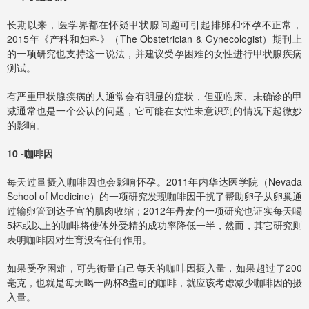
长期以来，医学界都在怀疑甲状腺问题可引起排卵和怀孕不正常，
2015年《产科和妇科》（The Obstetrician & Gynecologist）期刊上
的一项研究也支持这一说法，并建议受孕困难的女性进行甲状腺疾病
测试。
有严重甲状腺疾病的人通常会有明显的症状，但亚临床、未确诊的甲
减通常也是一个公认的问题，它可能在女性未意识到的情况下起微妙
的影响。
10 -咖啡因
每天过量摄入咖啡因也会影响怀孕。2011年内华达医学院（Nevada
School of Medicine）的一项研究发现咖啡因干扰了帮助卵子从卵巢通
过输卵管到达子宫的肌肉收缩；2012年丹麦的一项研究也证实每天喝
5杯或以上的咖啡将使体外受精的成功率降低一半，然而，其它研究则
表明咖啡因对生育没有任何作用。
如果受孕困难，可先衡量自己每天的咖啡因摄入量，如果超过了200
毫克，也就是每天喝一两杯8盎司的咖啡，就应该考虑减少咖啡因的摄
入量。