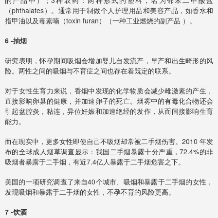
的产品中）；3种农药：两种形式的塑料，名为邻苯二甲酸盐
（phthalates）。通常用于制做个人护理用品和美容产品，如香水和
指甲油以及毒素喃（toxin furan）（一种工业燃烧的副产品 ）。
6 -抽烟
研究表明，怀孕期间吸烟会增加婴儿自发流产，早产和出生畸形的风
险。两性之间的吸烟与不育症之间也存在着既定的联系。
对于女性生育力来说，香烟中发现的化学物质会减少雌激素的产生，
直接影响卵巢的健康，并加速卵子的死亡。烟雾中的有毒化合物还会
引起盆腔炎，粘连，异位妊娠和加速绝经的发作，从而间接影响生育
能力。
而在现实中，更多女性即使自己不吸烟却常被二手烟伤害。2010 年发
布的全球成人烟草调查显示：我国二手烟暴露十分严重，72.4%的非
吸烟者暴露于二手烟，有近7.4亿人暴露于二手烟危害之下。
美国的一项研究调查了来自40个城市、吸烟和暴露于二手烟的女性，
发现吸烟和暴露于二手烟的女性，不孕不育的风险更高。
7 -饮酒